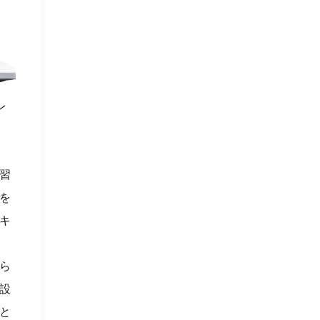
レ
習
を
キ
ら
設
と