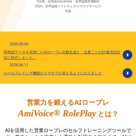
※出典：合同会社ecarlate「音声認識市場動向
2026」音声認識ソフトウェア/クラウドサービス
市場
2026.08.06
実商談データを活用したAIロープレ自動生成と、企業ごとの評価項目設
定に対応しました。
2026.06.11
ロールプレイング機能がスマホでも使えるようになりました
営業力を鍛えるAIロープレ
®
AmiVoice
RolePlay
とは？
AIを活用した営業ロープレのセルフトレーニングツールで