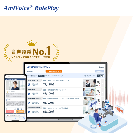
AmiVoice
RolePlay
®