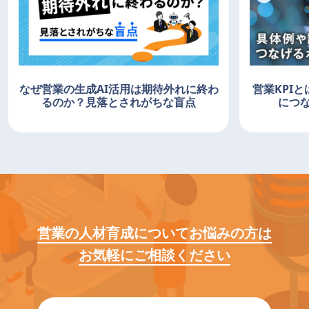
なぜ営業の生成AI活用は期待外れに終わ
営業KPI
るのか？見落とされがちな盲点
につ
営業の人材育成についてお悩みの方は
お気軽にご相談ください