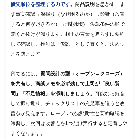
優先順位を整理する力です。
商品説明を急がず、ま
ず事実確認→深掘り（なぜ困るのか）→影響（放置
すると何が起きるか）→理想状態→決裁条件の順で
聞くと抜けが減ります。相手の言葉を遮らずに要約
して確認し、推測は「仮説」として置くと、決めつ
けを防げます。
育てるには、
質問設計の型（オープン→クローズ）
を共有し、商談メモを必ず残して上司が「良い質
問」「不足情報」を添削しましょう。
可能なら録音
して振り返り、チェックリストの充足率を追うと改
善点が見えます。ロープレで沈黙耐性と要約確認を
練習し、次回は改善点を1つだけ実行すると定着しや
すくなります。