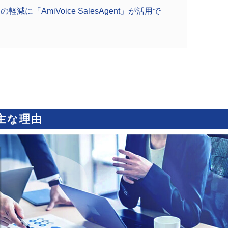
減に「AmiVoice SalesAgent」が活用で
主な理由