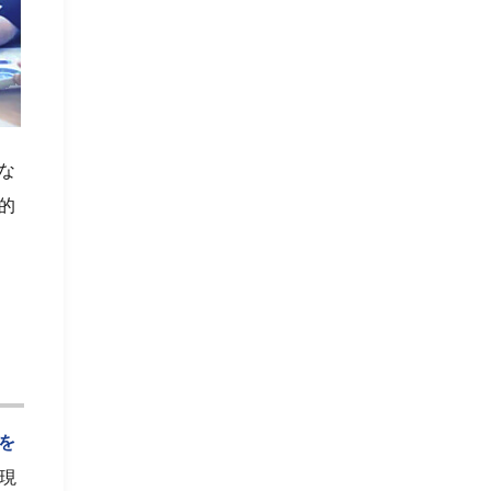
な
的
を
現