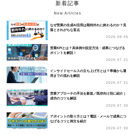
新着記事
New Articles
なぜ営業の生成AI活用は期待外れに終わるのか？見
落とされがちな盲点
2026.08.06
営業KPIとは？具体例や設定方法・成果につなげる
ポイントを解説！
2026.07.31
インサイドセールスの立ち上げ方とは？準備から運
用までの流れを解説
2026.07.31
営業アプローチの手法を新規／既存向け別に紹介｜
成功のコツも解説
2026.07.30
アポイントの取り方とは？電話・メールで成果につ
なげるコツと例文を紹介
2026.07.30